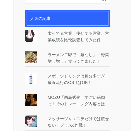
人気の記事
太ってる営業、痩せてる営業、営
業成績を比較調査してみた件
ラーメン二郎で「麺なし」「野菜
増し増し」食ってきました！
スポーツドリンクは糖分多すぎ！
最近流行のOS-1はOK！
MOZU「西島秀俊」すごい筋肉
っ！そのトレーニング内容とは
マッサージやエステだけでは痩せ
ない！プラスα作戦！