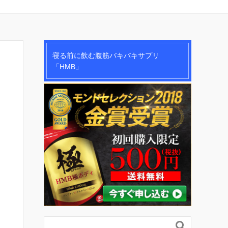
寝る前に飲む腹筋バキバキサプリ
「HMB」
