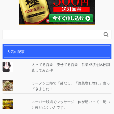

人気の記事
太ってる営業、痩せてる営業、営業成績を比較調
査してみた件
ラーメン二郎で「麺なし」「野菜増し増し」食っ
てきました！
スーパー銭湯でマッサージ！体が硬いって…硬い
と痩せにくいんです。