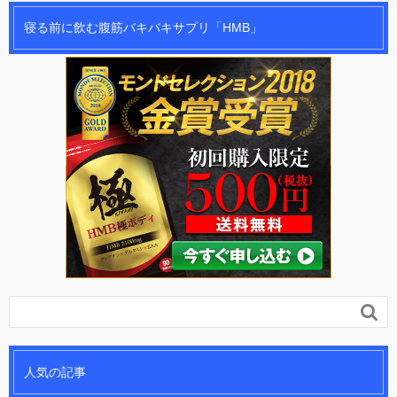
寝る前に飲む腹筋バキバキサプリ「HMB」

人気の記事