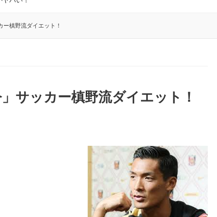
がヤバい！
カー槙野流ダイエット！
今」サッカー槙野流ダイエット！