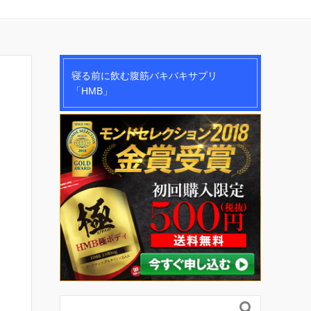
寝る前に飲む腹筋バキバキサプリ
「HMB」
