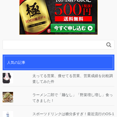

人気の記事
太ってる営業、痩せてる営業、営業成績を比較調
査してみた件
ラーメン二郎で「麺なし」「野菜増し増し」食っ
てきました！
スポーツドリンクは糖分多すぎ！最近流行のOS-1