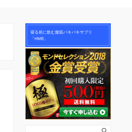
寝る前に飲む腹筋バキバキサプリ
「HMB」
