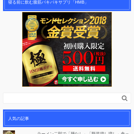
寝る前に飲む腹筋バキバキサプリ「HMB」

人気の記事
ラーメン二郎で「麺なし」「野菜増し増し」食っ