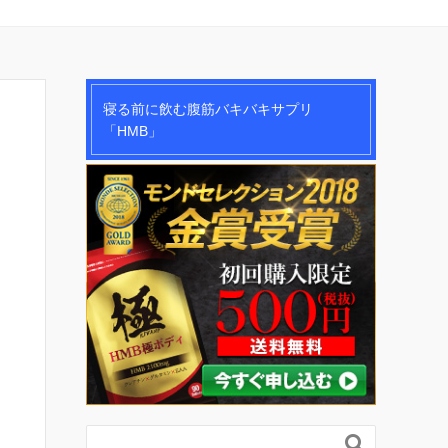
寝る前に飲む腹筋バキバキサプリ
「HMB」
