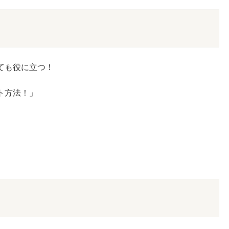
る
ても役に立つ！
。
ト方法！」