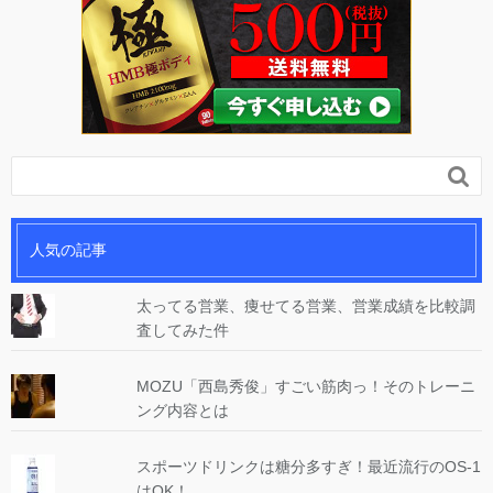

人気の記事
太ってる営業、痩せてる営業、営業成績を比較調
査してみた件
MOZU「西島秀俊」すごい筋肉っ！そのトレーニ
ング内容とは
スポーツドリンクは糖分多すぎ！最近流行のOS-1
はOK！