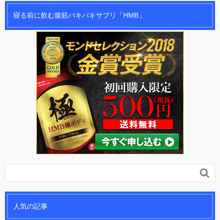
寝る前に飲む腹筋バキバキサプリ「HMB」

人気の記事