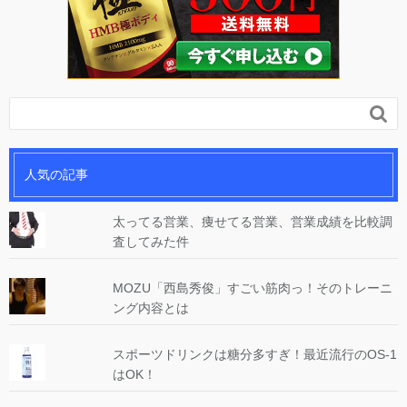

人気の記事
太ってる営業、痩せてる営業、営業成績を比較調
査してみた件
MOZU「西島秀俊」すごい筋肉っ！そのトレーニ
ング内容とは
スポーツドリンクは糖分多すぎ！最近流行のOS-1
はOK！