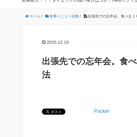
効果絶大！！！ダイエットの強い味方はコレ！HMBサプリ
ホーム
/
食事メニュー全般
/
出張先での忘年会。食べまく
2015.12.10
出張先での忘年会。食
法
Pocket