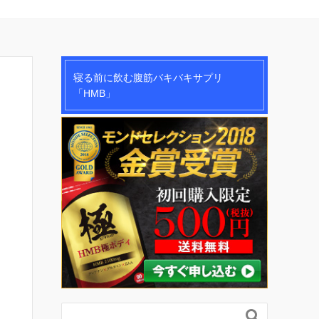
寝る前に飲む腹筋バキバキサプリ
「HMB」
