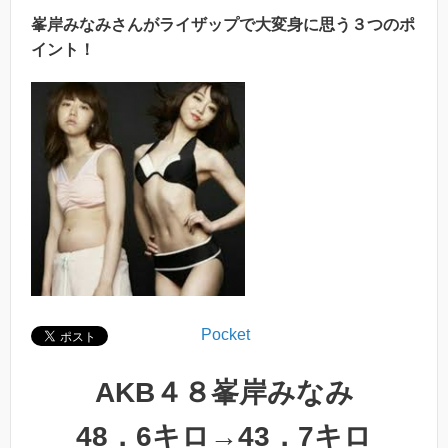
峯岸みなみさんがライザップで大変身に思う３つのポ
イント！
Pocket
AKB４８峯岸みなみ
48．6キロ→43．7キロ