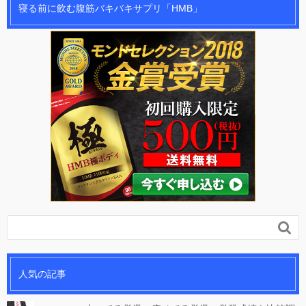
寝る前に飲む腹筋バキバキサプリ「HMB」

人気の記事