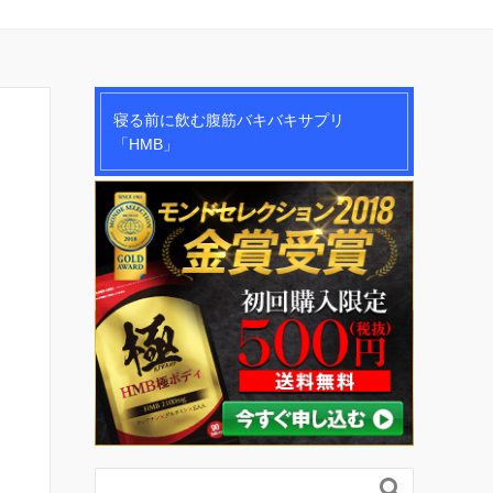
寝る前に飲む腹筋バキバキサプリ
「HMB」
