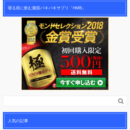
寝る前に飲む腹筋バキバキサプリ「HMB」

人気の記事