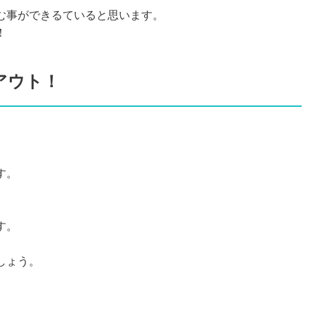
む事ができるていると思います。
！
アウト！
す。
。
す。
しょう。