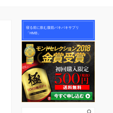
寝る前に飲む腹筋バキバキサプリ
「HMB」
