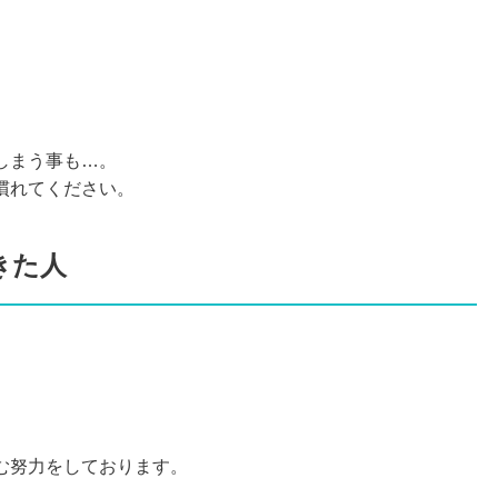
しまう事も…。
慣れてください。
きた人
む努力をしております。