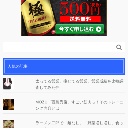

人気の記事
太ってる営業、痩せてる営業、営業成績を比較調
査してみた件
MOZU「西島秀俊」すごい筋肉っ！そのトレーニ
ング内容とは
ラーメン二郎で「麺なし」「野菜増し増し」食っ